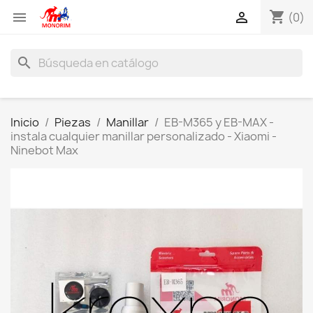
shopping_cart


(0)
search
Inicio
Piezas
Manillar
EB-M365 y EB-MAX -
instala cualquier manillar personalizado - Xiaomi -
Ninebot Max