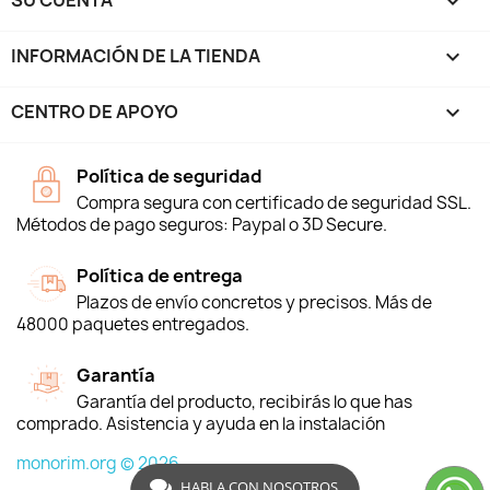
SU CUENTA

INFORMACIÓN DE LA TIENDA
keyboard_arrow_down
CENTRO DE APOYO

Política de seguridad
Compra segura con certificado de seguridad SSL.
Métodos de pago seguros: Paypal o 3D Secure.
Política de entrega
Plazos de envío concretos y precisos. Más de
48000 paquetes entregados.
Garantía
Garantía del producto, recibirás lo que has
comprado. Asistencia y ayuda en la instalación
monorim.org © 2026
HABLA CON NOSOTROS