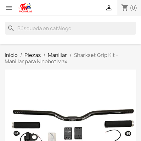
shopping_cart


(0)
search
Inicio
Piezas
Manillar
Sharkset Grip Kit -
Manillar para Ninebot Max