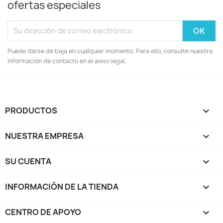
ofertas especiales
Puede darse de baja en cualquier momento. Para ello, consulte nuestra
información de contacto en el aviso legal.
PRODUCTOS

NUESTRA EMPRESA

SU CUENTA

INFORMACIÓN DE LA TIENDA
keyboard_arrow_down
CENTRO DE APOYO
