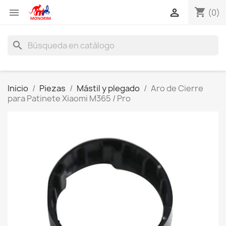
shopping_cart


(0)
search
Inicio
Piezas
Mástil y plegado
Aro de Cierre
para Patinete Xiaomi M365 / Pro