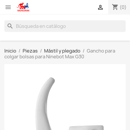
shopping_cart


(0)
search
Inicio
Piezas
Mástil y plegado
Gancho para
colgar bolsas para Ninebot Max G30