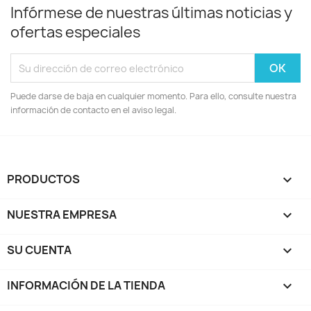
Infórmese de nuestras últimas noticias y
ofertas especiales
Puede darse de baja en cualquier momento. Para ello, consulte nuestra
información de contacto en el aviso legal.
PRODUCTOS

NUESTRA EMPRESA

SU CUENTA

INFORMACIÓN DE LA TIENDA
keyboard_arrow_down