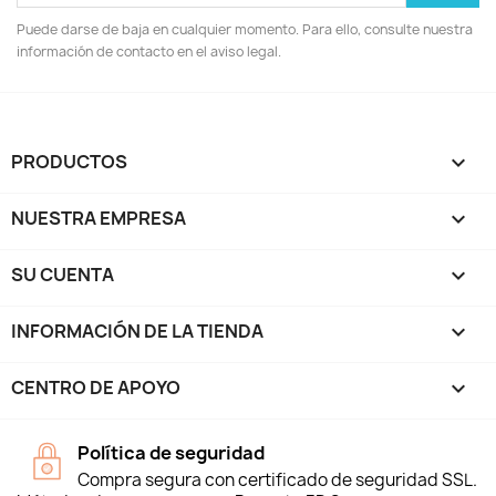
Puede darse de baja en cualquier momento. Para ello, consulte nuestra
información de contacto en el aviso legal.
PRODUCTOS

NUESTRA EMPRESA

SU CUENTA

INFORMACIÓN DE LA TIENDA
keyboard_arrow_down
CENTRO DE APOYO

Política de seguridad
Compra segura con certificado de seguridad SSL.