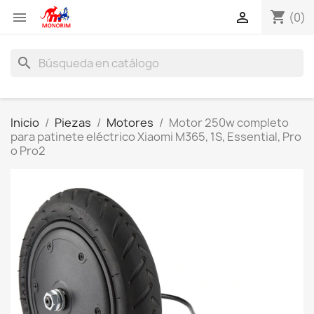
shopping_cart


(0)
search
Inicio
Piezas
Motores
Motor 250w completo
para patinete eléctrico Xiaomi M365, 1S, Essential, Pro
o Pro2