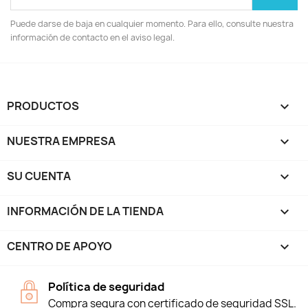
Puede darse de baja en cualquier momento. Para ello, consulte nuestra
información de contacto en el aviso legal.
PRODUCTOS

NUESTRA EMPRESA

SU CUENTA

INFORMACIÓN DE LA TIENDA
keyboard_arrow_down
CENTRO DE APOYO

Política de seguridad
Compra segura con certificado de seguridad SSL.