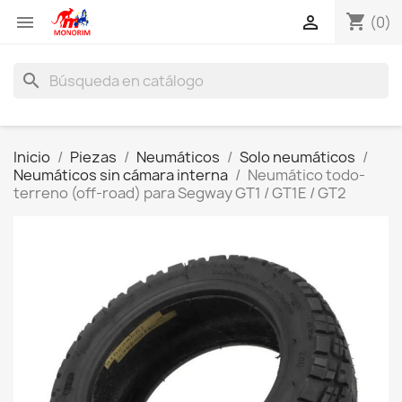
shopping_cart


(0)
search
Inicio
Piezas
Neumáticos
Solo neumáticos
Neumáticos sin cámara interna
Neumático todo-
terreno (off-road) para Segway GT1 / GT1E / GT2