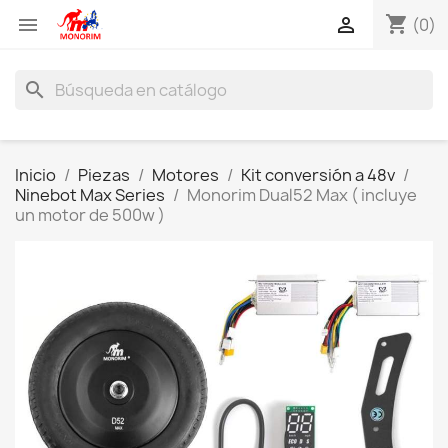
shopping_cart


(0)
search
Inicio
Piezas
Motores
Kit conversión a 48v
Ninebot Max Series
Monorim Dual52 Max ( incluye
un motor de 500w )