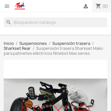
shopping_cart


(0)
search
Inicio
Suspensiones
Suspensión trasera
Sharkset Rear
Suspensión trasera Sharkset Mako
para patinetes eléctricos Ninebot Max series