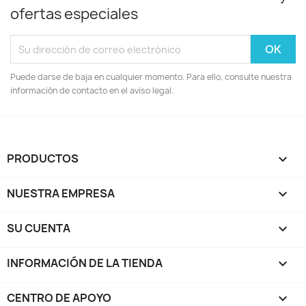
ofertas especiales
Puede darse de baja en cualquier momento. Para ello, consulte nuestra
información de contacto en el aviso legal.
PRODUCTOS

NUESTRA EMPRESA

SU CUENTA

INFORMACIÓN DE LA TIENDA
keyboard_arrow_down
CENTRO DE APOYO
