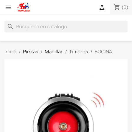
shopping_cart


(0)
search
Inicio
Piezas
Manillar
Timbres
BOCINA